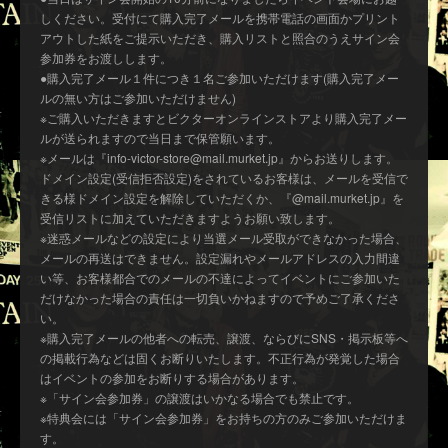
しください。受付にて購入完了メールを携帯電話の画面かプリント
アウトした紙をご提示いただき、購入リストと照合のうえサイン会
参加券をお渡しします。
●購入完了メール１件につき１名ご参加いただけます(購入完了メー
ルの無い方はご参加いただけません)
※ご購入いただきますとビクターオンラインストアより購入完了メー
ルが送られますので当日まで保管願います。
※メールは『info-victor-store@mail.murket.jp』からお送りします。
ドメイン設定(受信拒否設定)をされているお客様は、メールを受信で
きる様ドメイン設定を解除していただくか、『@mail.murket.jp』を
受信リストに加えていただきますようお願い致します。
※迷惑メールなどの設定により当選メール受取ができなかった場合、
メールの再送はできません。設定漏れやメールアドレスの入力間違
い等、お客様都合でのメールの不達によってイベントにご参加いた
だけなかった場合の責任は一切負いかねますので予めご了承くださ
い。
※購入完了メールの他者への転売、譲渡、ならびにSNS・掲示板等へ
の掲載行為などは固くお断りいたします。不正行為が発覚した場合
はイベントの参加をお断りする場合があります。
※「サイン会参加券」の譲渡はいかなる場合でも禁止です。
※特典会には「サイン会参加券」をお持ちの方のみご参加いただけま
す。