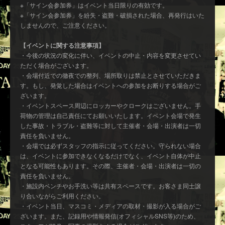
※「サイン会参加券」はイベント当日限りの有効です。
※「サイン会参加券」を紛失・盗難・破損された場合、再発行はいた
しませんので、ご注意ください。
【イベントに関する注意事項】
・今後の状況の変化に伴い、イベントの中止・内容を変更させてい
ただく場合がございます。
・会場付近での徹夜での整列、場所取りは禁止とさせていただきま
す。もし、発覚した場合はイベントへの参加をお断りする場合がご
ざいます。
・イベントスペース周辺にロッカーやクロークはございません。手
荷物の管理は自己責任にてお願いいたします。イベント会場で発生
した事故・トラブル・盗難等に対して主催者・会場・出演者は一切
責任を負いません。
・会場では必ずスタッフの指示に従ってください。守られない場合
は、イベントに参加できなくなるだけでなく、イベント自体が中止
となる可能性もあります。その際、主催者・会場・出演者は一切の
責任を負いません。
・施設内ベンチやお手洗い等は共有スペースです。お客さま同士譲
り合いながらご利用ください。
・イベント当日、マスコミ・メディアの取材・撮影が入る場合がご
ざいます。また、記録用や情報発信(オフィシャルSNS等)のため、