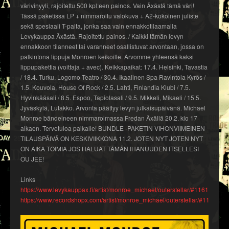
värivinyyli, rajoitettu 500 kpl:een painos. Vain Äxästä tämä väri!
Tässä paketissa LP + nimmaroitu valokuva + A2-kokoinen juliste
sekä spesiaali T-paita, jonka saa vain ennakkotilaamalla
Levykauppa Äxästä. Rajoitettu painos. / Kaikki tämän levyn
ennakkoon tilanneet tai varanneet osallistuvat arvontaan, jossa on
palkintona lippuja Monroen keikoille. Arvomme yhteensä kaksi
lippupakettia (voittaja + avec). Keikkapaikat: 17.4. Helsinki, Tavastia
/ 18.4. Turku, Logomo Teatro / 30.4. Ikaalinen Spa Ravintola Kyrös /
1.5. Kouvola, House Of Rock / 2.5. Lahti, Finlandia Klubi / 7.5.
Hyvinkääsali / 8.5. Espoo, Tapiolasali / 9.5. Mikkeli, Mikaeli / 15.5.
Jyväskylä, Lutakko. Arvonta päättyy levyn julkaisupäivänä. Michael
Monroe bändeineen nimmaroimassa Fredan Äxällä 20.2. klo 17
alkaen. Tervetuloa paikalle! BUNDLE -PAKETIN VIHONVIIMEINEN
TILAUSPÄIVÄ ON KESKIVIIKKONA 11.2. JOTEN NYT JOTEN NYT
ON AIKA TOIMIA JOS HALUAT TÄMÄN IHANUUDEN ITSELLESI
OU JEE!
Links
https://www.levykauppax.fi/artist/monroe_michael/outerstellar/#1161436
https://www.recordshopx.com/artist/monroe_michael/outerstellar/#1161436