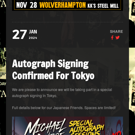
27
SHARE
JAN
2024
Autograph Signing
Confirmed For Tokyo
We are please to announce we will be taking part in a special
autograph signing in Tokyo.
Full details below for our Japanese Friends. Spaces are limited!