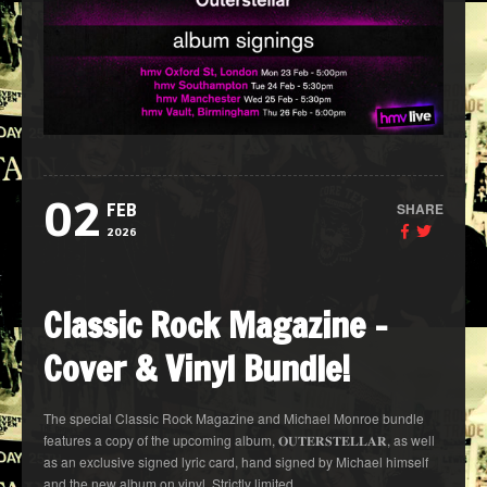
02
SHARE
FEB
2026
Classic Rock Magazine –
Cover & Vinyl Bundle!
The special Classic Rock Magazine and Michael Monroe bundle
features a copy of the upcoming album, 𝐎𝐔𝐓𝐄𝐑𝐒𝐓𝐄𝐋𝐋𝐀𝐑, as well
as an exclusive signed lyric card, hand signed by Michael himself
and the new album on vinyl. Strictly limited.